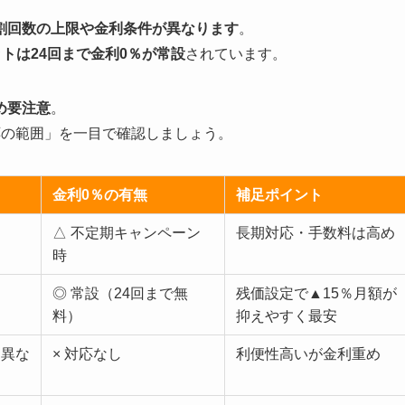
割回数の上限や金利条件が異なります
。
トは24回まで金利0％が常設
されています。
め要注意
。
応の範囲」を一目で確認しましょう。
金利0％の有無
補足ポイント
△ 不定期キャンペーン
長期対応・手数料は高め
時
◎ 常設（24回まで無
残価設定で▲15％月額が
料）
抑えやすく最安
り異な
× 対応なし
利便性高いが金利重め